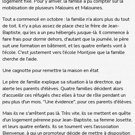
logement fixe. Pour y arriver, la famille a pu compter sur la
mobilisation de plusieurs Malouins et Malouines.
Tout a commencé en octobre : la famille n'a alors plus du tout
de toit. Il n'y a plus assez de place chez le frère de Jean-
Baptiste, qui les a un peu hébergés jusque-là. Il commence à
faire frais pour dormir dehors, d'autant que la journée, le père
suit une formation en bâtiment, et les quatre enfants vont à
l'école. C'est justement vers l'école Montjoie que la famille
cherche de l'aide.
Une cagnotte pour remettre la maison en état
Le père de famille explique sa situation à la directrice, qui
alerte les parents d'élèves. Quatre familles décident alors
d'accueillir ces réfugiés chez elles à tour de rôle pendant un
peu plus d'un mois. "Une évidence", pour ces parents d'élèves.
Mais ils ne s'arrêtent pas là. Très vite, ils se mettent en quête
d'un logement pérenne pour Jean-Baptiste, sa femme Josette,
et leurs quatre enfants. Ils se tournent vers l'association
Bienvenue, à qui un promoteur décide de mettre à disposition