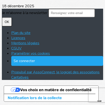
18 décembre 2025
Je m'abonne à la newsletter
OK
Plan du site
Licences
Mentions légales
CGUV
Paramétrer vos cookies
Se connecter
Propulsé par AssoConnect, le logiciel des associations
Caritatives
Vos choix en matière de confidentialité
Notification lors de la collecte