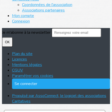
Coordonnées de l'association
Associations partenaires
Mon compte
Connexion
Je m'abonne à la newsletter
OK
Plan du site
Licences
Mentions légales
CGUV
Paramétrer vos cookies
Se connecter
Propulsé par AssoConnect, le logiciel des associations
Caritatives