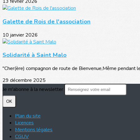
13 février 2026
Galette de Rois de l'association
10 janvier 2026
Solidarité à Saint Malo
"Cher(ère) compagnon de route de Bienvenue,Même pendant les 
29 décembre 2025
Je m'abonne à la newsletter
OK
Plan du site
Licences
Mentions légales
CGUV