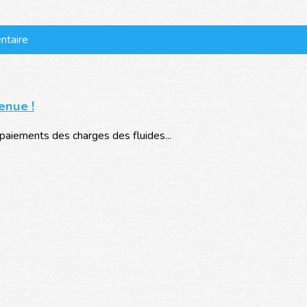
ntaire
enue !
aiements des charges des fluides...