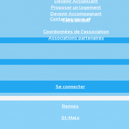
Devenir Accueillant
Proposer un logement
Devenir Accompagnant
Contactez-nous
▴
▾
Faire un don
Coordonnées de l'association
Associations partenaires
Se connecter
Rennes
St-Malo