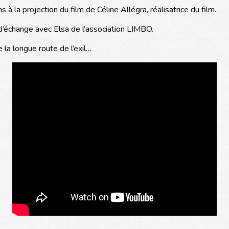
à la projection du film de Céline Allégra, réalisatrice du film.
 d’échange avec Elsa de l’association LIMBO.
e la longue route de l’exil…