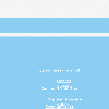
Qui sommes-nous ?
▴
▾
Rennes
St-Malo
Comment aider ?
▴
▾
Proposer mon aide
Adhérer
Evénements
▴
▾