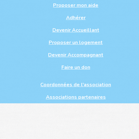
Proposer mon aide
Adhérer
Devenir Accueillant
Proposer un logement
Devenir Accompagnant
Faire un don
Coordonnées de l'association
Associations partenaires