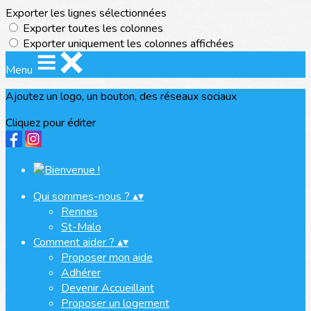
Exporter les lignes sélectionnées
Exporter toutes les colonnes
Exporter uniquement les colonnes affichées
Menu
Ajoutez un logo, un bouton, des réseaux sociaux
Cliquez pour éditer
Qui sommes-nous ?
▴
▾
Rennes
St-Malo
Comment aider ?
▴
▾
Proposer mon aide
Adhérer
Devenir Accueillant
Proposer un logement