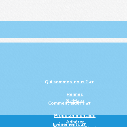
Qui sommes-nous ?
▴
▾
Rennes
St-Malo
Comment aider ?
▴
▾
Proposer mon aide
Adhérer
Evénements
▴
▾