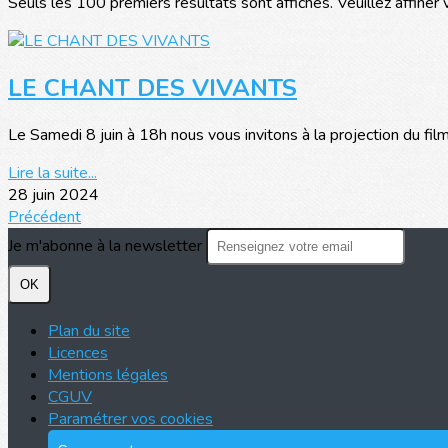
Seuls les 100 premiers résultats sont affichés. Veuillez affiner 
LE CHANT DES VIVANTS
Le Samedi 8 juin à 18h nous vous invitons à la projection du film 
Lire la suite...
28 juin 2024
Précédent
Je m'abonne à la newsletter
OK
Plan du site
Licences
Mentions légales
CGUV
Paramétrer vos cookies