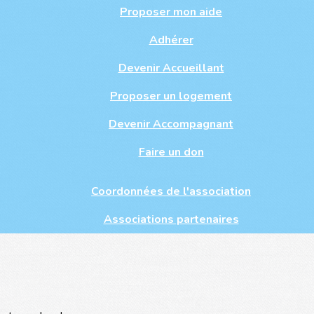
Proposer mon aide
Adhérer
Devenir Accueillant
Proposer un logement
Devenir Accompagnant
Faire un don
Coordonnées de l'association
Associations partenaires