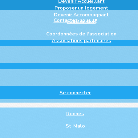
Devenir Accueillant
Proposer un logement
Devenir Accompagnant
Contactez-nous
▴
▾
Faire un don
Coordonnées de l'association
Associations partenaires
Se connecter
Rennes
St-Malo