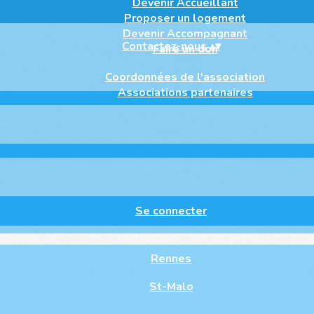
Devenir Accueillant
Proposer un logement
Devenir Accompagnant
Contactez-nous
▴
▾
Faire un don
Coordonnées de l'association
Associations partenaires
Se connecter
Rennes
St-Malo