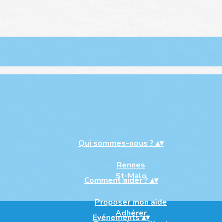
Qui sommes-nous ?
▴
▾
Rennes
St-Malo
Comment aider ?
▴
▾
Proposer mon aide
Adhérer
Evénements
▴
▾